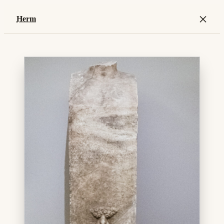
×
Herm